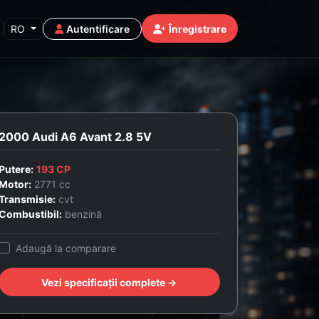
RO
Autentificare
Înregistrare
2000 Audi A6 Avant 2.8 5V
Putere:
193 CP
Motor:
2771 cc
Transmisie:
cvt
Combustibil:
benzină
Adaugă la comparare
Vezi specificații complete →