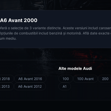
i A6 Avant 2000
ră o selecție de 3 variante distincte. Aceste versiuni includ caroseri
 Opțiunile de combustibil includ benzină și motorină. Află date exacte
sum mediu.
Alte modele Audi
t 2018
A6 Avant 2016
100
100 Avant
200
t 2013
A6 Avant 2012
A1