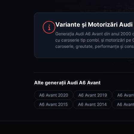
Variante și Motorizări Aud
Generația Audi A6 Avant din anul 2000 ofe
cu caroserie tip combi. și motorizări pe
caroserie, greutate, performanțe și con
Alte generații Audi A6 Avant
A6 Avant 2020
A6 Avant 2019
A6 Avan
A6 Avant 2015
A6 Avant 2014
A6 Avan