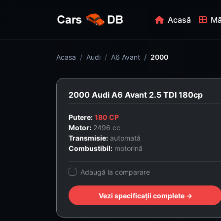
Acasă
Mă
Acasa
Audi
A6 Avant
2000
2000 Audi A6 Avant 2.5 TDI 180cp
Putere:
180 CP
Motor:
2496 cc
Transmisie:
automată
Combustibil:
motorină
Adaugă la comparare
Vezi specificații complete →