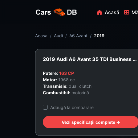
Acasă
Mă
Acasa
Audi
A6 Avant
2019
2019 Audi A6 Avant 35 TDI Business Edition
Putere:
163 CP
Motor:
1968 cc
Transmisie:
dual_clutch
Combustibil:
motorină
Adaugă la comparare
Vezi specificații complete →