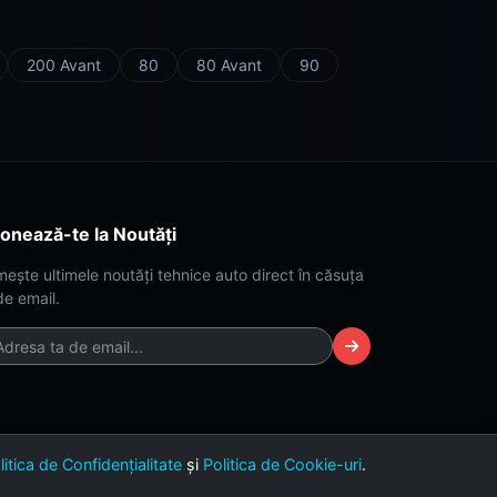
200 Avant
80
80 Avant
90
onează-te la Noutăți
mește ultimele noutăți tehnice auto direct în căsuța
de email.
litica de Confidențialitate
și
Politica de Cookie-uri
.
Versiunea 2.4 (Build Dark-Lime)