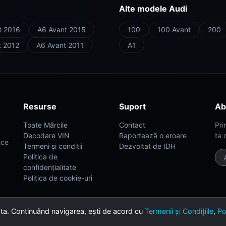
Alte modele Audi
t 2016
A6 Avant 2015
100
100 Avant
200
t 2012
A6 Avant 2011
A1
Resurse
Suport
Ab
Toate Mărcile
Contact
Pri
Decodare VIN
Raportează o eroare
ta 
ice
Termeni și condiții
Dezvoltat de IDH
Politica de
confidențialitate
Politica de cookie-uri
 ta. Continuând navigarea, ești de acord cu
Termenii și Condițiile
,
Po
th ❤️ for car enthusiasts.