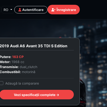
RO
Autentificare
Înregistrare
2019 Audi A6 Avant 35 TDI S Edition
Putere:
163 CP
Motor:
1968 cc
Transmisie:
dual_clutch
Combustibil:
motorină
Adaugă la comparare
Vezi specificații complete →