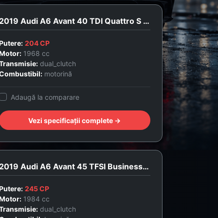
2019 Audi A6 Avant 40 TDI Quattro S Edition
Putere:
204 CP
Motor:
1968 cc
Transmisie:
dual_clutch
Combustibil:
motorină
Adaugă la comparare
Vezi specificații complete →
2019 Audi A6 Avant 45 TFSI Business Edition
Putere:
245 CP
Motor:
1984 cc
Transmisie:
dual_clutch