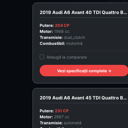
2019 Audi A6 Avant 40 TDI Quattro Business Edition
Putere:
204 CP
Motor:
1968 cc
Transmisie:
dual_clutch
Combustibil:
motorină
Adaugă la comparare
Vezi specificații complete →
2019 Audi A6 Avant 45 TDI Quattro Business Edition
Putere:
231 CP
Motor:
2967 cc
Transmisie:
automată