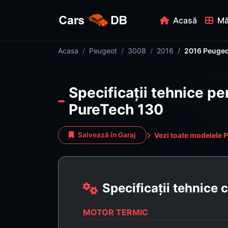
Acasă
Mă
Acasa
Peugeot
3008
2016
2016 Peugeo
Specificații tehnice p
PureTech 130
Vezi toate modelele 
Salvează în Garaj
Specificații tehnice
MOTOR TERMIC