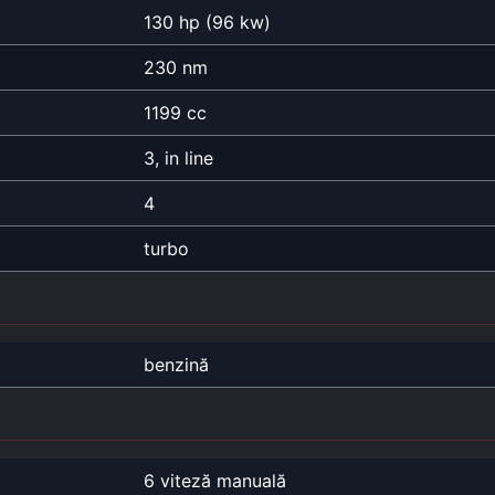
130 hp (96 kw)
230 nm
1199 cc
3, in line
4
turbo
benzină
6 viteză manuală