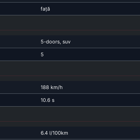
față
5-doors, suv
5
188 km/h
10.6 s
6.4 l/100km