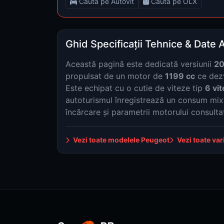
Caută pe Autovit
Caută pe OLX
Ghid Specificații Tehnice & Date 
Această pagină este dedicată versiunii
20
propulsat de un motor de
1199 cc
ce dez
Este echipat cu o cutie de viteze tip
6 vi
autoturismul înregistrează un consum mi
încărcare și parametrii motorului consultaț
Vezi toate modelele Peugeot
Vezi toate va