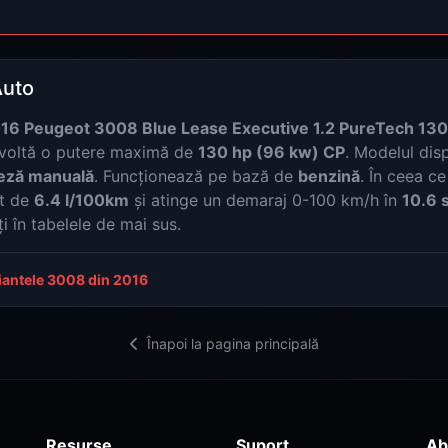
Auto
16 Peugeot 3008 Blue Lease Executive 1.2 PureTech 130
voltă o putere maximă de
130 hp (96 kw) CP
. Modelul dis
teză manuală
. Funcționează pe bază de
benzină
. În ceea ce
xt de
6.4 l/100km
și atinge un demaraj 0-100 km/h în
10.6 
i în tabelele de mai sus.
riantele 3008 din 2016
Înapoi la pagina principală
Resurse
Suport
Ab