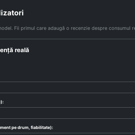
lizatori
model. Fii primul care adaugă o recenzie despre consumul r
ență reală
):
ent pe drum, fiabilitate):