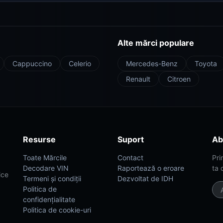
Alte mărci populare
Cappuccino
Celerio
Mercedes-Benz
Toyota
Renault
Citroen
Resurse
Suport
Ab
Toate Mărcile
Contact
Pri
Decodare VIN
Raportează o eroare
ta 
ice
Termeni și condiții
Dezvoltat de IDH
Politica de
confidențialitate
Politica de cookie-uri