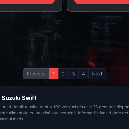
Previous
1
2
3
4
Next
e Suzuki Swift
uprind detalii tehnice pentru 100 versiuni din cele 28 generații dispon
iante alimentate cu benzină sau motorină. Informațiile includ date de
onsumul mediu.