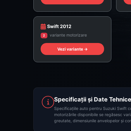
Swift 2012
variante motorizare
2
Vezi variante →
Specificații și Date Tehnic
Specificațiile auto pentru Suzuki Swift c
motorizările disponibile se regăsesc var
greutate, dimensiunile anvelopelor și c