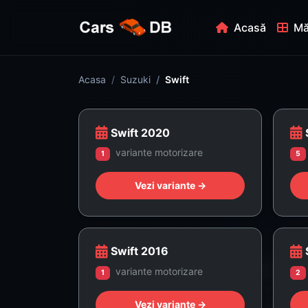
Acasă
Mă
Acasa
Suzuki
Swift
Swift 2020
variante motorizare
1
5
Vezi variante →
Swift 2016
variante motorizare
1
2
Vezi variante →