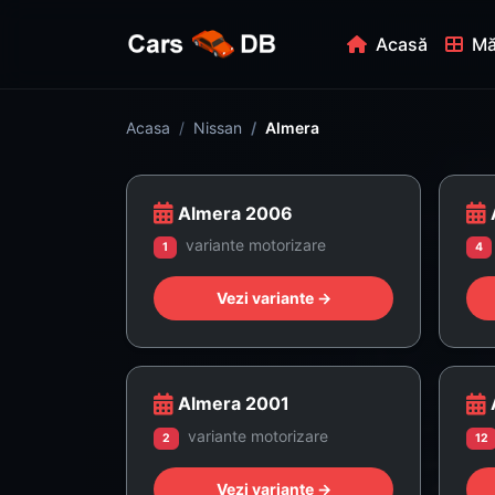
Acasă
Mă
Acasa
Nissan
Almera
Almera 2006
variante motorizare
1
4
Vezi variante →
Almera 2001
variante motorizare
2
12
Vezi variante →