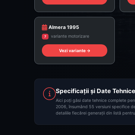
Almera 1995
variante motorizare
7
Vezi variante →
Specificații și Date Tehni
Aici poți găsi date tehnice complete pen
2006, însumând 55 versiuni specifice de
detaliile fiecărei generații din listă pentr