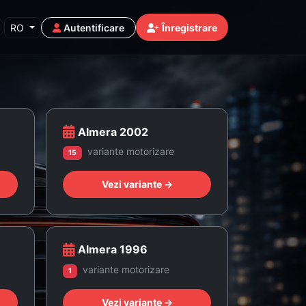
RO
Autentificare
Înregistrare
Almera 2002
variante motorizare
15
Vezi variante →
Almera 1996
variante motorizare
1
Vezi variante →