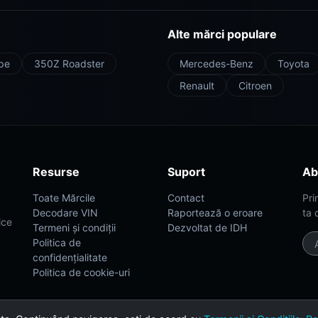
Alte mărci populare
pe
350Z Roadster
Mercedes-Benz
Toyota
Renault
Citroen
Resurse
Suport
Ab
Toate Mărcile
Contact
Pri
Decodare VIN
Raportează o eroare
ta 
ice
Termeni și condiții
Dezvoltat de IDH
Politica de
confidențialitate
Politica de cookie-uri