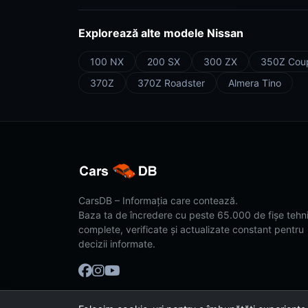
Explorează alte modele Nissan
100 NX
200 SX
300 ZX
350Z Cou
370Z
370Z Roadster
Almera Tino
CarsDB – Informația care contează.
Baza ta de încredere cu peste 65.000 de fișe tehn
complete, verificate și actualizate constant pentru
decizii informate.