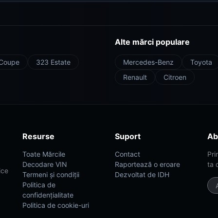
Alte mărci populare
Coupe
323 Estate
Mercedes-Benz
Toyota
Renault
Citroen
Resurse
Suport
Ab
Toate Mărcile
Contact
Pri
Decodare VIN
Raportează o eroare
ta 
ice
Termeni și condiții
Dezvoltat de IDH
Politica de
confidențialitate
Politica de cookie-uri