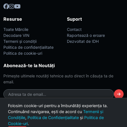
Resurse
Suport
Toate Mărcile
Contact
Decodare VIN
Raportează o eroare
Termeni și condiții
Dezvoltat de IDH
Politica de confidențialitate
Politica de cookie-uri
Abonează-te la Noutăți
Primește ultimele noutăți tehnice auto direct în căsuța ta de
email.
Folosim cookie-uri pentru a îmbunătăți experiența ta.
Continuând navigarea, ești de acord cu
Termenii și
© 2026 CarsDB. Toate drepturile rezervate. Made with ❤️ for car
Condițiile
,
Politica de Confidențialitate
și
Politica de
enthusiasts.
Cookie-uri
.