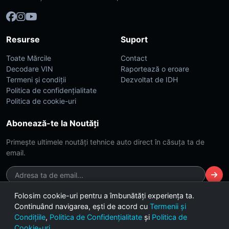
Resurse
Suport
Toate Mărcile
Contact
Decodare VIN
Raportează o eroare
Termeni și condiții
Dezvoltat de IDH
Politica de confidențialitate
Politica de cookie-uri
Abonează-te la Noutăți
Primește ultimele noutăți tehnice auto direct în căsuța ta de
email.
Folosim cookie-uri pentru a îmbunătăți experiența ta.
Continuând navigarea, ești de acord cu
Termenii și
© 2026 CarsDB. Toate drepturile rezervate. Made with ❤️ for car
Condițiile
,
Politica de Confidențialitate
și
Politica de
enthusiasts.
Cookie-uri
.