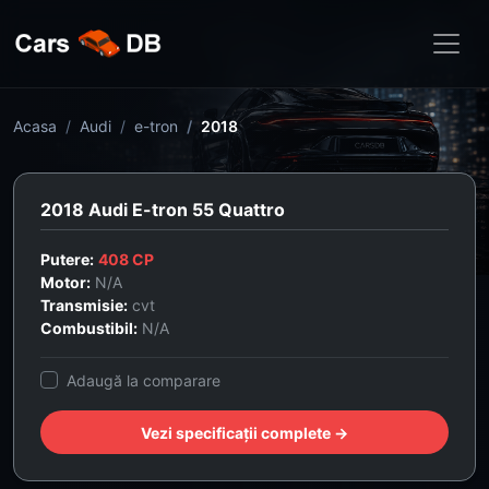
Acasa
Audi
e-tron
2018
2018 Audi E-tron 55 Quattro
Putere:
408 CP
Motor:
N/A
Transmisie:
cvt
Combustibil:
N/A
Adaugă la comparare
Vezi specificații complete →