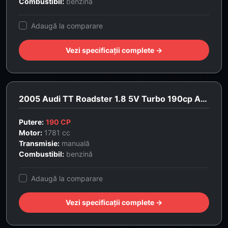
Combustibil:
benzină
Adaugă la comparare
Vezi specificații complete →
2005 Audi TT Roadster 1.8 5V Turbo 190cp Advance
Putere:
190 CP
Motor:
1781 cc
Transmisie:
manuală
Combustibil:
benzină
Adaugă la comparare
Vezi specificații complete →