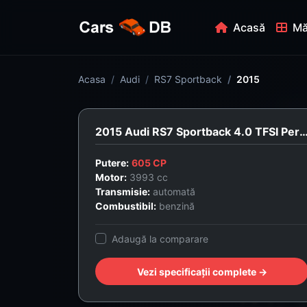
Acasă
Mă
Acasa
Audi
RS7 Sportback
2015
2015 Audi RS7 Sportback 4.0 TFSI Performance
Putere:
605 CP
Motor:
3993 cc
Transmisie:
automată
Combustibil:
benzină
Adaugă la comparare
Vezi specificații complete →