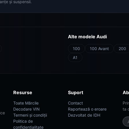
anțe și suspensii.
Alte modele Audi
100
100 Avant
200
A1
Resurse
Suport
Ab
Toate Mărcile
Contact
Pri
Decodare VIN
Raportează o eroare
ta 
ice
Termeni și condiții
Dezvoltat de IDH
Politica de
confidențialitate