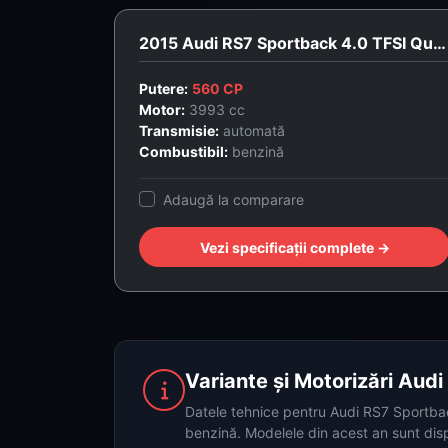
2015 Audi RS7 Sportback 4.0 TFSI Quattro Pro Line +
Putere:
560 CP
Motor:
3993 cc
Transmisie:
automată
Combustibil:
benzină
Adaugă la comparare
Vezi specificații complete →
Variante și Motorizări Aud
Datele tehnice pentru Audi RS7 Sportback
benzină. Modelele din acest an sunt disp