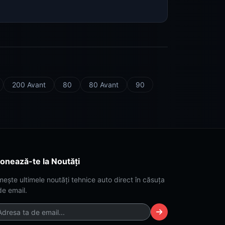
200 Avant
80
80 Avant
90
onează-te la Noutăți
mește ultimele noutăți tehnice auto direct în căsuța
de email.