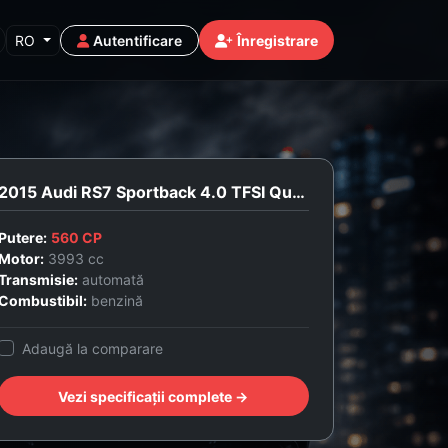
RO
Autentificare
Înregistrare
2015 Audi RS7 Sportback 4.0 TFSI Quattro
Putere:
560 CP
Motor:
3993 cc
Transmisie:
automată
Combustibil:
benzină
Adaugă la comparare
Vezi specificații complete →