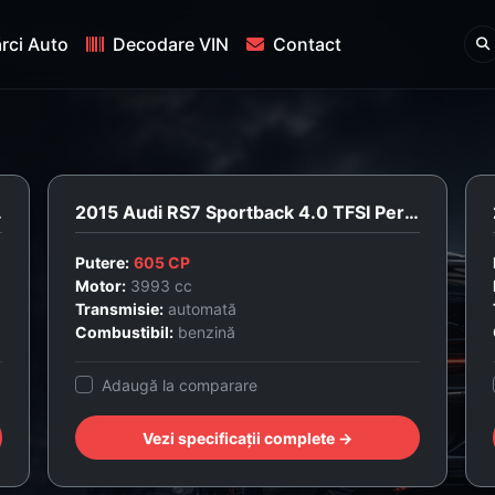
rci Auto
Decodare VIN
Contact
 Quattro
2015 Audi RS7 Sportback 4.0 TFSI Performance Quattro Pro Line +
Putere:
605 CP
Motor:
3993 cc
Transmisie:
automată
Combustibil:
benzină
Adaugă la comparare
Vezi specificații complete →