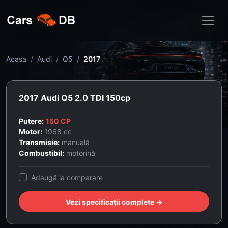
Acasa
Audi
Q5
2017
2017 Audi Q5 2.0 TDI 150cp
Putere:
150 CP
Motor:
1968 cc
Transmisie:
manuală
Combustibil:
motorină
Adaugă la comparare
Vezi specificații complete →