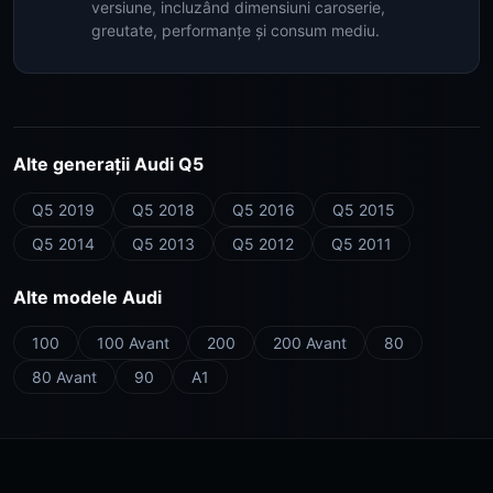
versiune, incluzând dimensiuni caroserie,
greutate, performanțe și consum mediu.
Alte generații Audi Q5
Q5 2019
Q5 2018
Q5 2016
Q5 2015
Q5 2014
Q5 2013
Q5 2012
Q5 2011
Alte modele Audi
100
100 Avant
200
200 Avant
80
80 Avant
90
A1