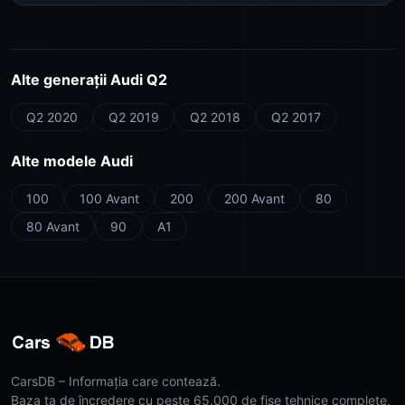
Alte generații Audi Q2
Q2 2020
Q2 2019
Q2 2018
Q2 2017
Alte modele Audi
100
100 Avant
200
200 Avant
80
80 Avant
90
A1
CarsDB – Informația care contează.
Baza ta de încredere cu peste 65.000 de fișe tehnice complete,