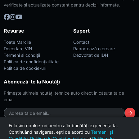
verificate și actualizate constant pentru decizii informate.
Resurse
Suport
Toate Mărcile
Contact
Decodare VIN
Raportează o eroare
Termeni și condiții
Dezvoltat de IDH
Politica de confidențialitate
Politica de cookie-uri
Abonează-te la Noutăți
Primește ultimele noutăți tehnice auto direct în căsuța ta de
email.
Folosim cookie-uri pentru a îmbunătăți experiența ta.
Continuând navigarea, ești de acord cu
Termenii și
© 2026 CarsDB. Toate drepturile rezervate. Made with ❤️ for car
Condițiile
,
Politica de Confidențialitate
și
Politica de