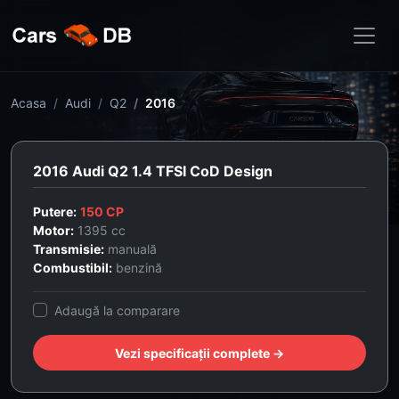
Acasa
Audi
Q2
2016
2016 Audi Q2 1.4 TFSI CoD Design
Putere:
150 CP
Motor:
1395 cc
Transmisie:
manuală
Combustibil:
benzină
Adaugă la comparare
Vezi specificații complete →