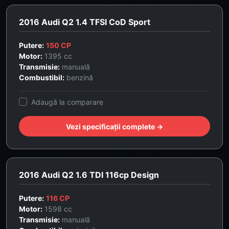
2016 Audi Q2 1.4 TFSI CoD Sport
Putere:
150 CP
Motor:
1395 cc
Transmisie:
manuală
Combustibil:
benzină
Adaugă la comparare
Vezi specificații complete →
2016 Audi Q2 1.6 TDI 116cp Design
Putere:
116 CP
Motor:
1598 cc
Transmisie:
manuală