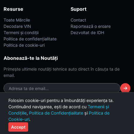
Resurse
Suport
Toate Mărcile
Contact
Decodare VIN
Raportează o eroare
Termeni și condiții
Dezvoltat de IDH
Politica de confidențialitate
Politica de cookie-uri
Abonează-te la Noutăți
Primește ultimele noutăți tehnice auto direct în căsuța ta de
email.
Folosim cookie-uri pentru a îmbunătăți experiența ta.
Continuând navigarea, ești de acord cu
Termenii și
© 2026 CarsDB. Toate drepturile rezervate. Made with ❤️ for car
Condițiile
,
Politica de Confidențialitate
și
Politica de
enthusiasts.
Cookie-uri
.
Versiunea 2.4 (Build Dark-Lime)
Accept