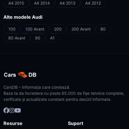
A4 2015
A4 2014
A4 2013
A4 2012
Alte modele Audi
100
100 Avant
200
200 Avant
80
80 Avant
90
A1
CarsDB – Informația care contează.
Baza ta de încredere cu peste 65.000 de fișe tehnice complete,
verificate și actualizate constant pentru decizii informate.
Resurse
Suport