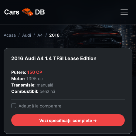
Acasa
Audi
A4
2016
2016 Audi A4 1.4 TFSI Lease Edition
Putere:
150 CP
Motor:
1395 cc
Transmisie:
manuală
Combustibil:
benzină
Adaugă la comparare
Vezi specificații complete →