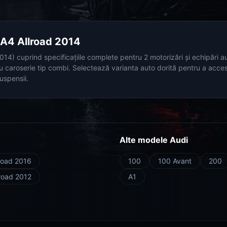
i A4 Allroad 2014
014) cuprind specificațiile complete pentru 2 motorizări și echipări a
u caroserie tip combi. Selectează varianta auto dorită pentru a acces
uspensii.
Alte modele Audi
road 2016
100
100 Avant
200
lroad 2012
A1