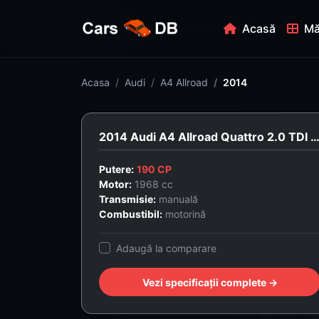
Acasă
Mă
Acasa
Audi
A4 Allroad
2014
2014 Audi A4 Allroad Quattro 2.0 TDI 1
Putere:
190 CP
Motor:
1968 cc
Transmisie:
manuală
Combustibil:
motorină
Adaugă la comparare
Vezi specificații complete →