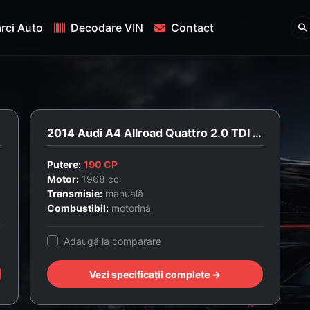
rci Auto
Decodare VIN
Contact
90cp
2014 Audi A4 Allroad Quattro 2.0 TDI 190cp Pro Line
Putere:
190 CP
Motor:
1968 cc
Transmisie:
manuală
Combustibil:
motorină
Adaugă la comparare
Vezi specificații complete →