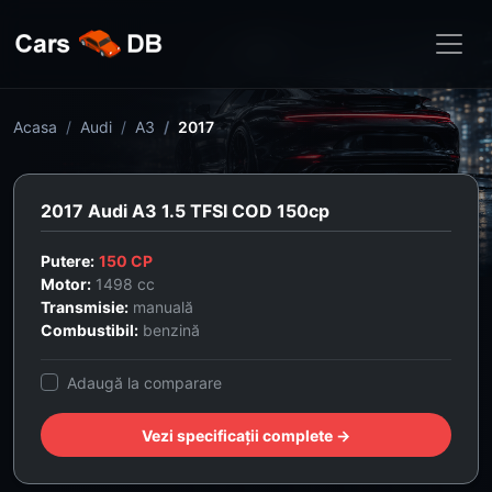
Acasa
Audi
A3
2017
2017 Audi A3 1.5 TFSI COD 150cp
Putere:
150 CP
Motor:
1498 cc
Transmisie:
manuală
Combustibil:
benzină
Adaugă la comparare
Vezi specificații complete →