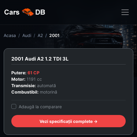
Acasa
Audi
A2
2001
2001 Audi A2 1.2 TDI 3L
Putere:
61 CP
Motor:
1191 cc
Transmisie:
automată
Combustibil:
motorină
Adaugă la comparare
Vezi specificații complete →