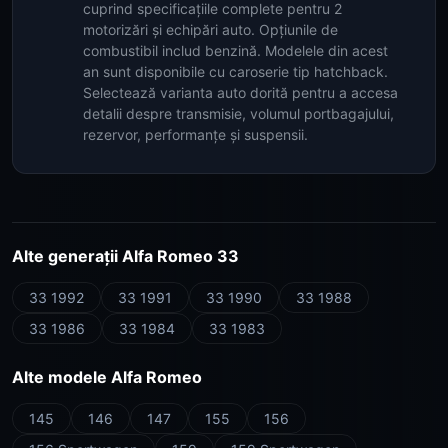
cuprind specificațiile complete pentru 2
motorizări și echipări auto. Opțiunile de
combustibil includ benzină. Modelele din acest
an sunt disponibile cu caroserie tip hatchback.
Selectează varianta auto dorită pentru a accesa
detalii despre transmisie, volumul portbagajului,
rezervor, performanțe și suspensii.
Alte generații Alfa Romeo 33
33 1992
33 1991
33 1990
33 1988
33 1986
33 1984
33 1983
Alte modele Alfa Romeo
145
146
147
155
156