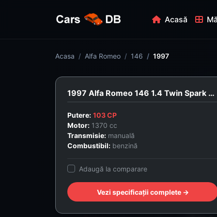
Acasă
Mă
Acasa
Alfa Romeo
146
1997
1997 Alfa Romeo 146 1.4 Twin Spark 16V
Putere:
103 CP
Motor:
1370 cc
Transmisie:
manuală
Combustibil:
benzină
Adaugă la comparare
Vezi specificații complete →