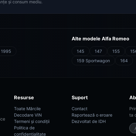
anțe și consum mediu.
Alte modele Alfa Romeo
 1995
145
147
155
15
159 Sportwagon
164
Resurse
Suport
Ab
Toate Mărcile
Contact
Pri
Decodare VIN
Raportează o eroare
ta 
ice
Termeni și condiții
Dezvoltat de IDH
Politica de
confidențialitate