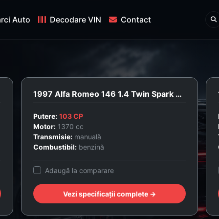
rci Auto
Decodare VIN
Contact
1997 Alfa Romeo 146 1.4 Twin Spark 16V L
Putere:
103 CP
Motor:
1370 cc
Transmisie:
manuală
Combustibil:
benzină
Adaugă la comparare
Vezi specificații complete →