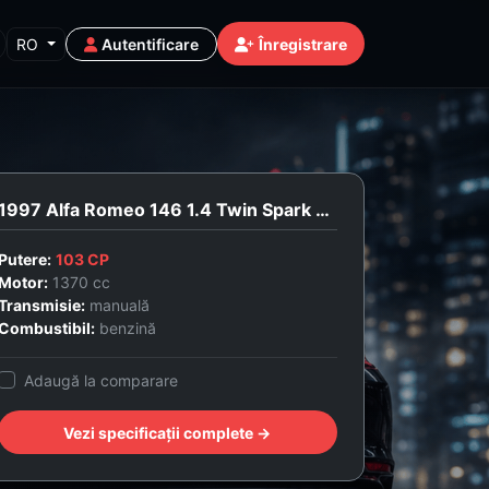
RO
Autentificare
Înregistrare
1997 Alfa Romeo 146 1.4 Twin Spark 16V L Junior
Putere:
103 CP
Motor:
1370 cc
Transmisie:
manuală
Combustibil:
benzină
Adaugă la comparare
Vezi specificații complete →