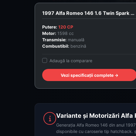
1997 Alfa Romeo 146 1.6 Twin Spark 16V L
Putere:
120 CP
Motor:
1598 cc
Transmisie:
manuală
Combustibil:
benzină
Adaugă la comparare
Vezi specificații complete →
Variante și Motorizări Alf
Generația Alfa Romeo 146 din anul 1997 o
disponibile cu caroserie tip hatchback. 