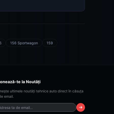
6
156 Sportwagon
159
onează-te la Noutăți
mește ultimele noutăți tehnice auto direct în căsuța
de email.