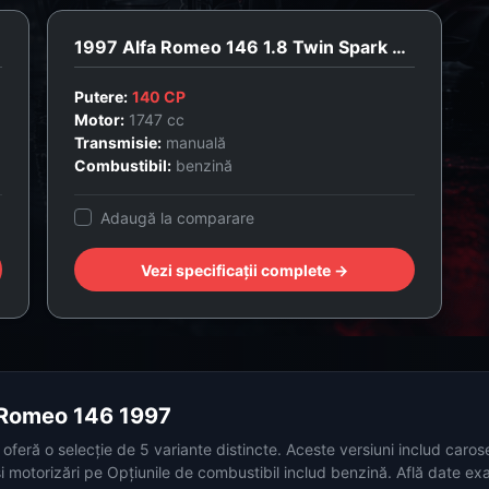
1997 Alfa Romeo 146 1.8 Twin Spark 16V L
Putere:
140 CP
Motor:
1747 cc
Transmisie:
manuală
Combustibil:
benzină
Adaugă la comparare
Vezi specificații complete →
a Romeo 146 1997
feră o selecție de 5 variante distincte. Aceste versiuni includ carose
și motorizări pe Opțiunile de combustibil includ benzină. Află date ex