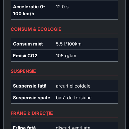
Accelerație 0-
12.0 s
100 km/h
CONSUM & ECOLOGIE
Consum mixt
5.5 l/100km
Emisii CO2
105 g/km
SUSPENSIE
Suspensie față
arcuri elicoidale
Suspensie spate
bară de torsiune
FRÂNE & DIRECȚIE
Frâne față
discuri ventilate