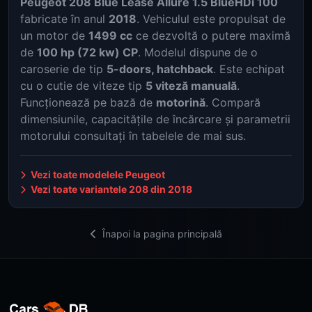
Peugeot 208 Blue Lease Allure 1.5 BlueHDi 100
fabricate în anul
2018
. Vehiculul este propulsat de
un motor de
1499 cc
ce dezvoltă o putere maximă
de
100 hp (72 kw) CP
. Modelul dispune de o
caroserie de tip
5-doors, hatchback
. Este echipat
cu o cutie de viteze tip
5 viteză manuală
.
Funcționează pe bază de
motorină
. Compară
dimensiunile, capacitățile de încărcare și parametrii
motorului consultați în tabelele de mai sus.
Vezi toate modelele Peugeot
Vezi toate variantele 208 din 2018
Înapoi la pagina principală