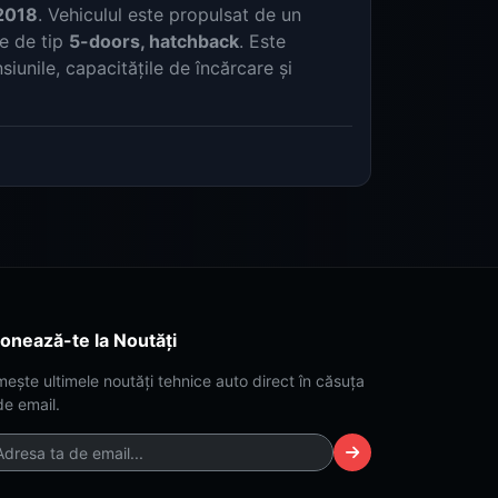
2018
. Vehiculul este propulsat de un
ie de tip
5-doors, hatchback
. Este
iunile, capacitățile de încărcare și
onează-te la Noutăți
mește ultimele noutăți tehnice auto direct în căsuța
de email.