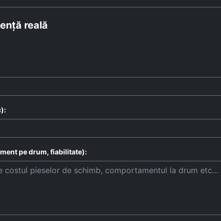
ență reală
):
ent pe drum, fiabilitate):