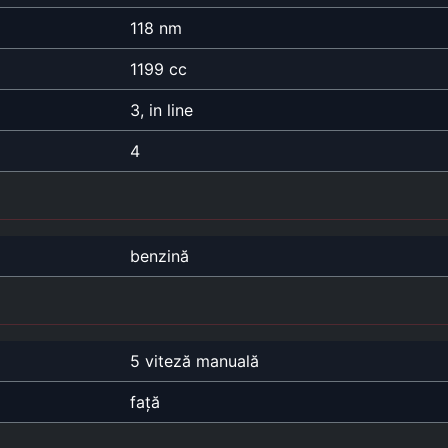
118 nm
1199 cc
3, in line
4
benzină
5 viteză manuală
față