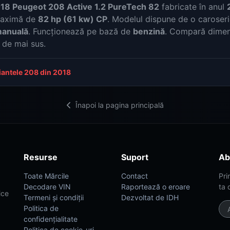
18 Peugeot 208 Active 1.2 PureTech 82
fabricate în anul
maximă de
82 hp (61 kw) CP
. Modelul dispune de o caroser
manuală
. Funcționează pe bază de
benzină
. Compară dimens
e de mai sus.
iantele 208 din 2018
Înapoi la pagina principală
Resurse
Suport
Ab
Toate Mărcile
Contact
Pri
Decodare VIN
Raportează o eroare
ta 
ice
Termeni și condiții
Dezvoltat de IDH
Politica de
confidențialitate
Politica de cookie-uri