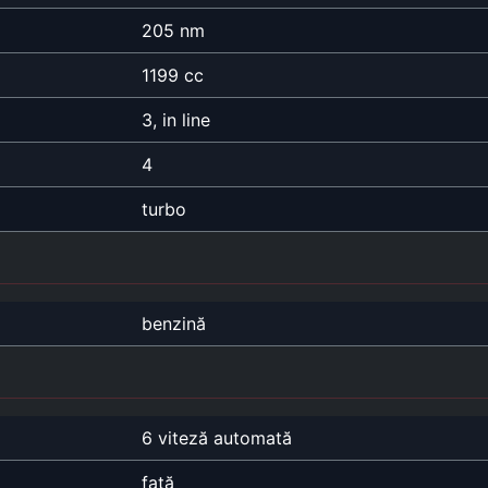
205 nm
1199 cc
3, in line
4
turbo
benzină
6 viteză automată
față