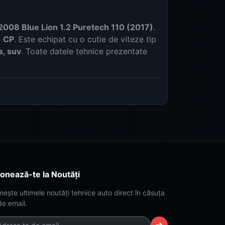
008 Blue Lion 1.2 Puretech 110 (2017)
.
) CP
. Este echipat cu o cutie de viteze tip
s, suv
. Toate datele tehnice prezentate
onează-te la Noutăți
mește ultimele noutăți tehnice auto direct în căsuța
de email.