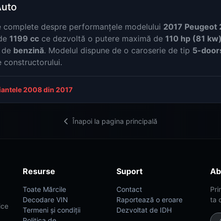
Auto
ate complete despre performanțele modelului
2017 Peugeot 2
 de
1199 cc
ce dezvoltă o putere maximă de
110 hp (81 kw
ă de
benzină
. Modelul dispune de o caroserie de tip
5-door
e constructorului.
riantele 2008 din 2017
Înapoi la pagina principală
Resurse
Suport
Ab
Toate Mărcile
Contact
Pri
Decodare VIN
Raportează o eroare
ta 
ice
Termeni și condiții
Dezvoltat de IDH
Politica de