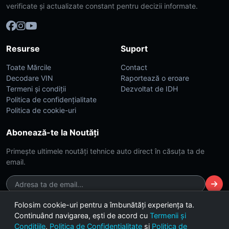
verificate și actualizate constant pentru decizii informate.
Resurse
Suport
Toate Mărcile
Contact
Decodare VIN
Raportează o eroare
Termeni și condiții
Dezvoltat de IDH
Politica de confidențialitate
Politica de cookie-uri
Abonează-te la Noutăți
Primește ultimele noutăți tehnice auto direct în căsuța ta de
email.
Folosim cookie-uri pentru a îmbunătăți experiența ta.
Continuând navigarea, ești de acord cu
Termenii și
© 2026 CarsDB. Toate drepturile rezervate. Made with ❤️ for car
Condițiile
,
Politica de Confidențialitate
și
Politica de