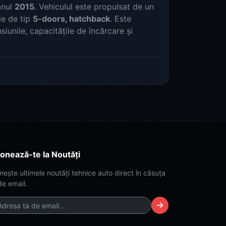
anul
2015
. Vehiculul este propulsat de un
ie de tip
5-doors, hatchback
. Este
iunile, capacitățile de încărcare și
onează-te la Noutăți
mește ultimele noutăți tehnice auto direct în căsuța
de email.