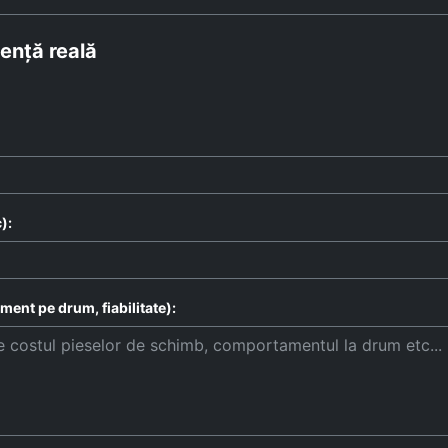
ență reală
):
ent pe drum, fiabilitate):