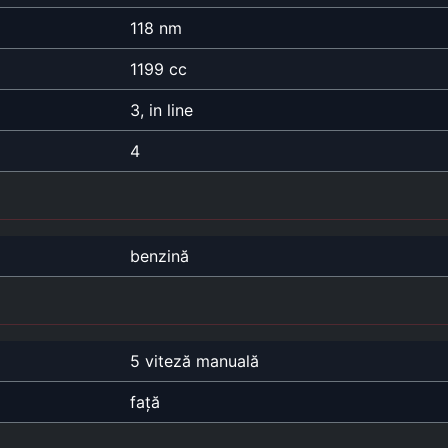
118 nm
1199 cc
3, in line
4
benzină
5 viteză manuală
față