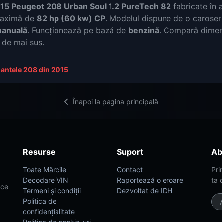
15 Peugeot 208 Urban Soul 1.2 PureTech 82
fabricate în 
maximă de
82 hp (60 kw) CP
. Modelul dispune de o caroser
manuală
. Funcționează pe bază de
benzină
. Compară dimens
e de mai sus.
iantele 208 din 2015
Înapoi la pagina principală
Resurse
Suport
Ab
Toate Mărcile
Contact
Pri
Decodare VIN
Raportează o eroare
ta 
ice
Termeni și condiții
Dezvoltat de IDH
Politica de
confidențialitate
Politica de cookie-uri