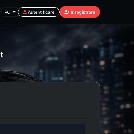
RO
Autentificare
Înregistrare
t