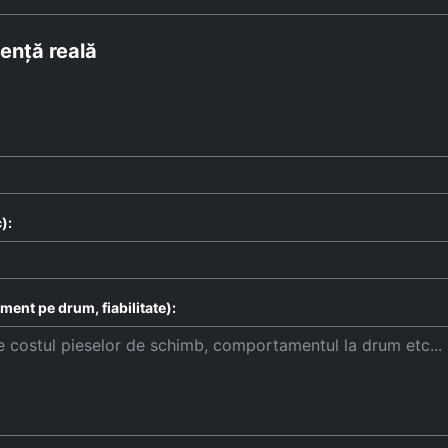
ență reală
):
ent pe drum, fiabilitate):