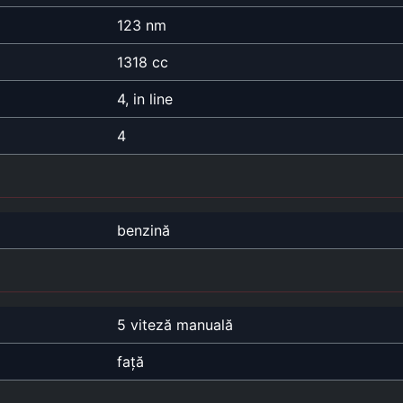
123 nm
1318 cc
4, in line
4
benzină
5 viteză manuală
față