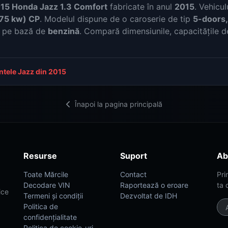
15 Honda Jazz 1.3 Comfort
fabricate în anul
2015
. Vehicu
(75 kw) CP
. Modelul dispune de o caroserie de tip
5-doors,
ă pe bază de
benzină
. Compară dimensiunile, capacitățile d
antele Jazz din 2015
Înapoi la pagina principală
Resurse
Suport
Ab
Toate Mărcile
Contact
Pri
Decodare VIN
Raportează o eroare
ta 
ice
Termeni și condiții
Dezvoltat de IDH
Politica de
confidențialitate
Politica de cookie-uri