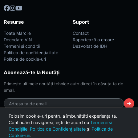
Resurse
Suport
Toate Mărcile
Contact
Decodare VIN
Raportează o eroare
Termeni și condiții
Dezvoltat de IDH
Politica de confidențialitate
Politica de cookie-uri
Abonează-te la Noutăți
Primește ultimele noutăți tehnice auto direct în căsuța ta de
email.
Folosim cookie-uri pentru a îmbunătăți experiența ta.
Continuând navigarea, ești de acord cu
Termenii și
© 2026 CarsDB. Toate drepturile rezervate. Made with ❤️ for car
Condițiile
,
Politica de Confidențialitate
și
Politica de
enthusiasts.
Cookie-uri
.