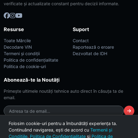
verificate și actualizate constant pentru decizii informate.
Resurse
Suport
Toate Mărcile
Contact
Decodare VIN
Raportează o eroare
Termeni și condiții
Dezvoltat de IDH
Politica de confidențialitate
Politica de cookie-uri
Abonează-te la Noutăți
Primește ultimele noutăți tehnice auto direct în căsuța ta de
email.
Folosim cookie-uri pentru a îmbunătăți experiența ta.
Continuând navigarea, ești de acord cu
Termenii și
© 2026 CarsDB. Toate drepturile rezervate. Made with ❤️ for car
Condițiile
,
Politica de Confidențialitate
și
Politica de