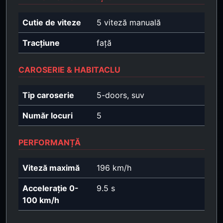
Cutie de viteze
5 viteză manuală
Tracțiune
față
CAROSERIE & HABITACLU
Tip caroserie
5-doors, suv
Număr locuri
5
PERFORMANȚĂ
Viteză maximă
196 km/h
Accelerație 0-
9.5 s
100 km/h