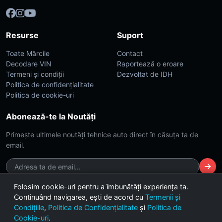
Resurse
Suport
Toate Mărcile
Contact
Decodare VIN
Raportează o eroare
Termeni și condiții
Dezvoltat de IDH
Politica de confidențialitate
Politica de cookie-uri
Abonează-te la Noutăți
Primește ultimele noutăți tehnice auto direct în căsuța ta de
email.
Folosim cookie-uri pentru a îmbunătăți experiența ta.
Continuând navigarea, ești de acord cu
Termenii și
© 2026 CarsDB. Toate drepturile rezervate. Made with ❤️ for car
Condițiile
,
Politica de Confidențialitate
și
Politica de
enthusiasts.
Cookie-uri
.