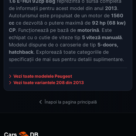
1.6 E-HDi 92cp 88g
reprezintă o sursă completă
de informații pentru acest model din anul
2013
.
Autoturismul este propulsat de un motor de
1560
cc
ce dezvoltă o putere maximă de
92 hp (68 kw)
CP
. Funcționează pe bază de
motorină
. Este
echipat cu o cutie de viteze tip
5 viteză manuală
.
Modelul dispune de o caroserie de tip
5-doors,
hatchback
. Explorează toate categoriile de
specificații de mai sus pentru detalii suplimentare.
Vezi toate modelele Peugeot
Vezi toate variantele 208 din 2013
Înapoi la pagina principală