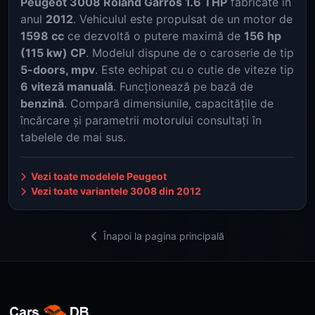
Peugeot 3008 Roland Garros 1.6 THP
fabricate în
anul
2012
. Vehiculul este propulsat de un motor de
1598 cc
ce dezvoltă o putere maximă de
156 hp
(115 kw) CP
. Modelul dispune de o caroserie de tip
5-doors, mpv
. Este echipat cu o cutie de viteze tip
6 viteză manuală
. Funcționează pe bază de
benzină
. Compară dimensiunile, capacitățile de
încărcare și parametrii motorului consultați în
tabelele de mai sus.
Vezi toate modelele Peugeot
Vezi toate variantele 3008 din 2012
Înapoi la pagina principală