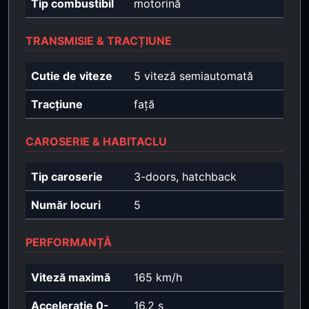
Tip combustibil
motorină
TRANSMISIE & TRACȚIUNE
Cutie de viteze
5 viteză semiautomată
Tracțiune
față
CAROSERIE & HABITACLU
Tip caroserie
3-doors, hatchback
Număr locuri
5
PERFORMANȚĂ
Viteză maximă
165 km/h
Accelerație 0-
16.2 s