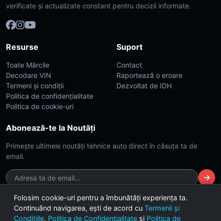
verificate și actualizate constant pentru decizii informate.
Resurse
Suport
Toate Mărcile
Contact
Decodare VIN
Raportează o eroare
Termeni și condiții
Dezvoltat de IDH
Politica de confidențialitate
Politica de cookie-uri
Abonează-te la Noutăți
Primește ultimele noutăți tehnice auto direct în căsuța ta de
email.
Folosim cookie-uri pentru a îmbunătăți experiența ta.
Continuând navigarea, ești de acord cu
Termenii și
© 2026 CarsDB. Toate drepturile rezervate. Made with ❤️ for car
Condițiile
,
Politica de Confidențialitate
și
Politica de