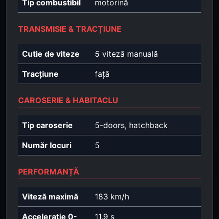
Tip combustibil
motorină
TRANSMISIE & TRACȚIUNE
Cutie de viteze
5 viteză manuală
Tracțiune
față
CAROSERIE & HABITACLU
Tip caroserie
5-doors, hatchback
Număr locuri
5
PERFORMANȚĂ
Viteză maximă
183 km/h
Accelerație 0-
11.9 s