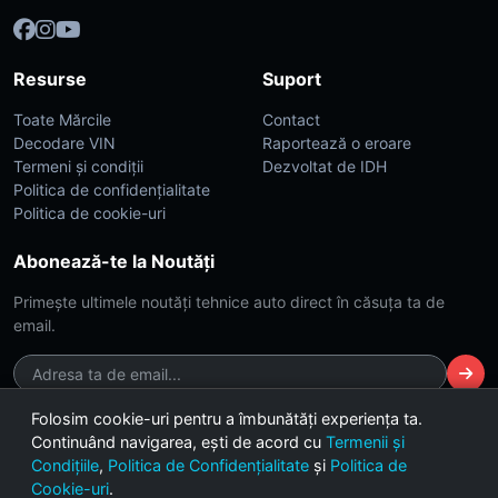
Resurse
Suport
Toate Mărcile
Contact
Decodare VIN
Raportează o eroare
Termeni și condiții
Dezvoltat de IDH
Politica de confidențialitate
Politica de cookie-uri
Abonează-te la Noutăți
Primește ultimele noutăți tehnice auto direct în căsuța ta de
email.
Folosim cookie-uri pentru a îmbunătăți experiența ta.
Continuând navigarea, ești de acord cu
Termenii și
© 2026 CarsDB. Toate drepturile rezervate. Made with ❤️ for car
Condițiile
,
Politica de Confidențialitate
și
Politica de
enthusiasts.
Cookie-uri
.