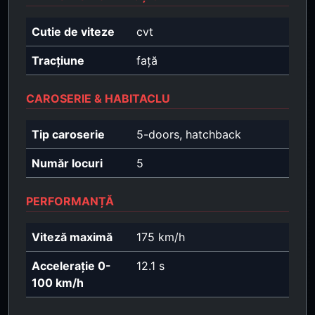
Cutie de viteze
cvt
Tracțiune
față
CAROSERIE & HABITACLU
Tip caroserie
5-doors, hatchback
Număr locuri
5
PERFORMANȚĂ
Viteză maximă
175 km/h
Accelerație 0-
12.1 s
100 km/h