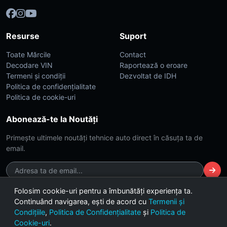
Resurse
Suport
Toate Mărcile
Contact
Decodare VIN
Raportează o eroare
Termeni și condiții
Dezvoltat de IDH
Politica de confidențialitate
Politica de cookie-uri
Abonează-te la Noutăți
Primește ultimele noutăți tehnice auto direct în căsuța ta de
email.
Folosim cookie-uri pentru a îmbunătăți experiența ta.
Continuând navigarea, ești de acord cu
Termenii și
© 2026 CarsDB. Toate drepturile rezervate. Made with ❤️ for car
Condițiile
,
Politica de Confidențialitate
și
Politica de
enthusiasts.
Cookie-uri
.