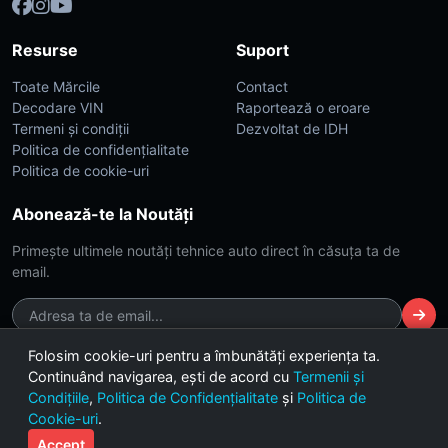
Resurse
Suport
Toate Mărcile
Contact
Decodare VIN
Raportează o eroare
Termeni și condiții
Dezvoltat de IDH
Politica de confidențialitate
Politica de cookie-uri
Abonează-te la Noutăți
Primește ultimele noutăți tehnice auto direct în căsuța ta de
email.
Folosim cookie-uri pentru a îmbunătăți experiența ta.
Continuând navigarea, ești de acord cu
Termenii și
© 2026 CarsDB. Toate drepturile rezervate. Made with ❤️ for car
Condițiile
,
Politica de Confidențialitate
și
Politica de
enthusiasts.
Cookie-uri
.
Versiunea 2.4 (Build Dark-Lime)
Accept