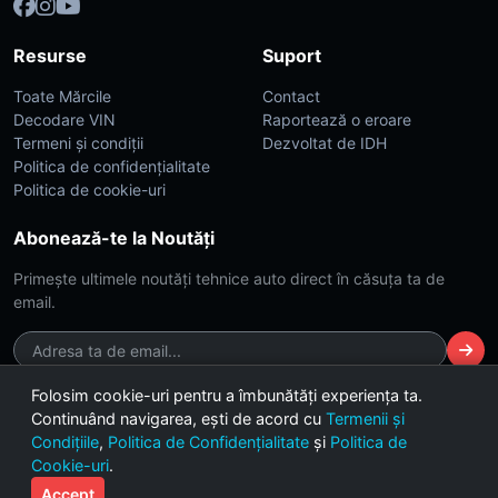
Resurse
Suport
Toate Mărcile
Contact
Decodare VIN
Raportează o eroare
Termeni și condiții
Dezvoltat de IDH
Politica de confidențialitate
Politica de cookie-uri
Abonează-te la Noutăți
Primește ultimele noutăți tehnice auto direct în căsuța ta de
email.
Folosim cookie-uri pentru a îmbunătăți experiența ta.
Continuând navigarea, ești de acord cu
Termenii și
© 2026 CarsDB. Toate drepturile rezervate. Made with ❤️ for car
Condițiile
,
Politica de Confidențialitate
și
Politica de
enthusiasts.
Cookie-uri
.
Versiunea 2.4 (Build Dark-Lime)
Accept