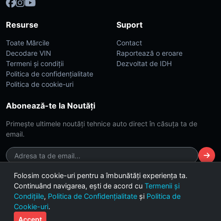
Resurse
Suport
Toate Mărcile
Contact
Decodare VIN
Raportează o eroare
Termeni și condiții
Dezvoltat de IDH
Politica de confidențialitate
Politica de cookie-uri
Abonează-te la Noutăți
Primește ultimele noutăți tehnice auto direct în căsuța ta de
email.
Folosim cookie-uri pentru a îmbunătăți experiența ta.
Continuând navigarea, ești de acord cu
Termenii și
© 2026 CarsDB. Toate drepturile rezervate. Made with ❤️ for car
Condițiile
,
Politica de Confidențialitate
și
Politica de
enthusiasts.
Cookie-uri
.
Versiunea 2.4 (Build Dark-Lime)
Accept