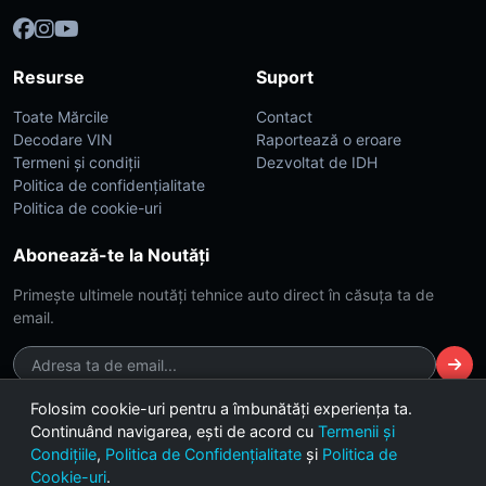
Resurse
Suport
Toate Mărcile
Contact
Decodare VIN
Raportează o eroare
Termeni și condiții
Dezvoltat de IDH
Politica de confidențialitate
Politica de cookie-uri
Abonează-te la Noutăți
Primește ultimele noutăți tehnice auto direct în căsuța ta de
email.
Folosim cookie-uri pentru a îmbunătăți experiența ta.
Continuând navigarea, ești de acord cu
Termenii și
© 2026 CarsDB. Toate drepturile rezervate. Made with ❤️ for car
Condițiile
,
Politica de Confidențialitate
și
Politica de
enthusiasts.
Cookie-uri
.