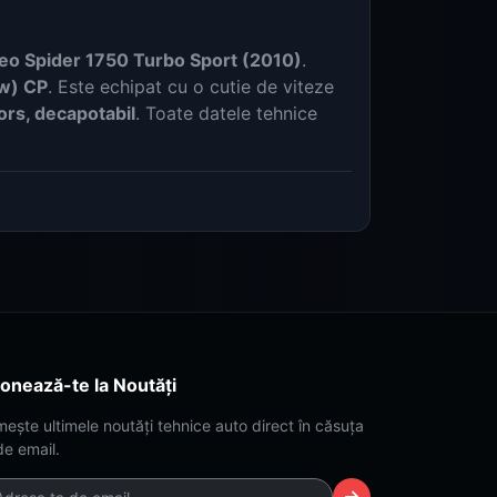
eo Spider 1750 Turbo Sport (2010)
.
w) CP
. Este echipat cu o cutie de viteze
rs, decapotabil
. Toate datele tehnice
onează-te la Noutăți
mește ultimele noutăți tehnice auto direct în căsuța
de email.