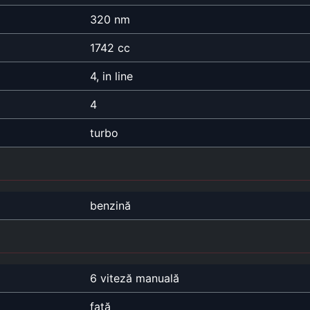
320 nm
1742 cc
4, in line
4
turbo
benzină
6 viteză manuală
față