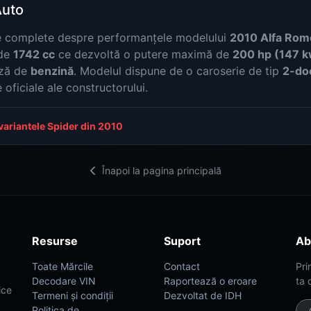
Auto
ate complete despre performanțele modelului
2010 Alfa Rom
 de
1742 cc
ce dezvoltă o putere maximă de
200 hp (147 k
ază de
benzină
. Modelul dispune de o caroserie de tip
2-doo
oficiale ale constructorului.
variantele Spider din 2010
Înapoi la pagina principală
Resurse
Suport
Ab
Toate Mărcile
Contact
Pri
Decodare VIN
Raportează o eroare
ta 
ice
Termeni și condiții
Dezvoltat de IDH
Politica de