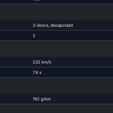
2-doors, decapotabil
2
232 km/h
7.9 s
192 g/km