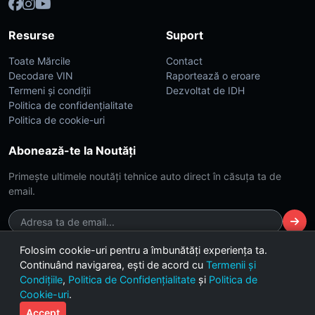
Resurse
Suport
Toate Mărcile
Contact
Decodare VIN
Raportează o eroare
Termeni și condiții
Dezvoltat de IDH
Politica de confidențialitate
Politica de cookie-uri
Abonează-te la Noutăți
Primește ultimele noutăți tehnice auto direct în căsuța ta de
email.
Folosim cookie-uri pentru a îmbunătăți experiența ta.
Continuând navigarea, ești de acord cu
Termenii și
© 2026 CarsDB. Toate drepturile rezervate. Made with ❤️ for car
Condițiile
,
Politica de Confidențialitate
și
Politica de
enthusiasts.
Cookie-uri
.
Versiunea 2.4 (Build Dark-Lime)
Accept