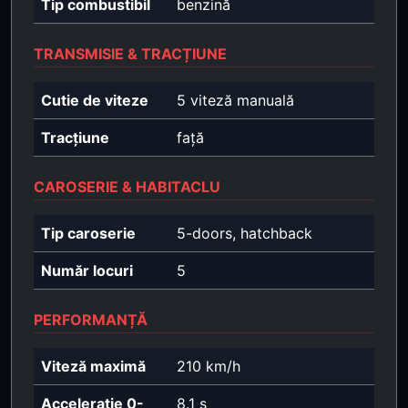
Tip combustibil
benzină
TRANSMISIE & TRACȚIUNE
Cutie de viteze
5 viteză manuală
Tracțiune
față
CAROSERIE & HABITACLU
Tip caroserie
5-doors, hatchback
Număr locuri
5
PERFORMANȚĂ
Viteză maximă
210 km/h
Accelerație 0-
8.1 s