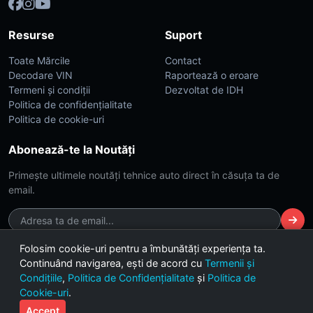
Resurse
Suport
Toate Mărcile
Contact
Decodare VIN
Raportează o eroare
Termeni și condiții
Dezvoltat de IDH
Politica de confidențialitate
Politica de cookie-uri
Abonează-te la Noutăți
Primește ultimele noutăți tehnice auto direct în căsuța ta de
email.
Folosim cookie-uri pentru a îmbunătăți experiența ta.
Continuând navigarea, ești de acord cu
Termenii și
© 2026 CarsDB. Toate drepturile rezervate. Made with ❤️ for car
Condițiile
,
Politica de Confidențialitate
și
Politica de
enthusiasts.
Cookie-uri
.
Versiunea 2.4 (Build Dark-Lime)
Accept