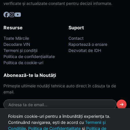
verificate și actualizate constant pentru decizii informate.
Resurse
Suport
Toate Mărcile
Contact
Decodare VIN
Raportează o eroare
Termeni și condiții
Dezvoltat de IDH
Politica de confidențialitate
Politica de cookie-uri
Abonează-te la Noutăți
Primește ultimele noutăți tehnice auto direct în căsuța ta de
email.
Folosim cookie-uri pentru a îmbunătăți experiența ta.
Continuând navigarea, ești de acord cu
Termenii și
© 2026 CarsDB. Toate drepturile rezervate. Made with ❤️ for car
Condițiile
,
Politica de Confidențialitate
și
Politica de