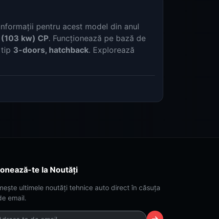
nformații pentru acest model din anul
 (103 kw) CP
. Funcționează pe bază de
 tip
3-doors, hatchback
. Explorează
onează-te la Noutăți
mește ultimele noutăți tehnice auto direct în căsuța
de email.