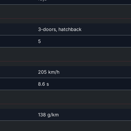
3-doors, hatchback
5
205 km/h
8.6 s
138 g/km