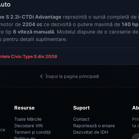
Auto
pe S 2.2i-CTDi Advantage
reprezintă o sursă completă de i
n motor de
2204 cc
ce dezvoltă o putere maximă de
140 hp
ze tip
6 viteză manuală
. Modelul dispune de o caroserie de
s pentru detalii suplimentare.
antele Civic Type S din 2008
Înapoi la pagina principală
Resurse
Suport
Ab
Toate Mărcile
Contact
Pri
Decodare VIN
Raportează o eroare
ta 
ice
Termeni și condiții
Dezvoltat de IDH
Politica de