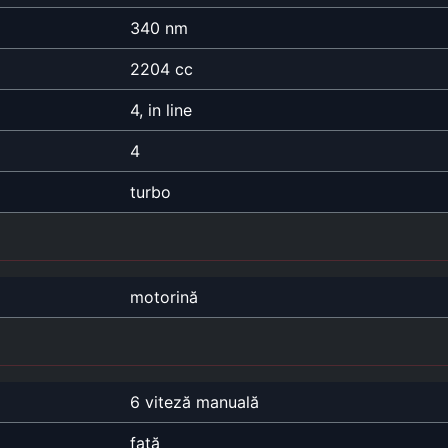
340 nm
2204 cc
4, in line
4
turbo
motorină
6 viteză manuală
față