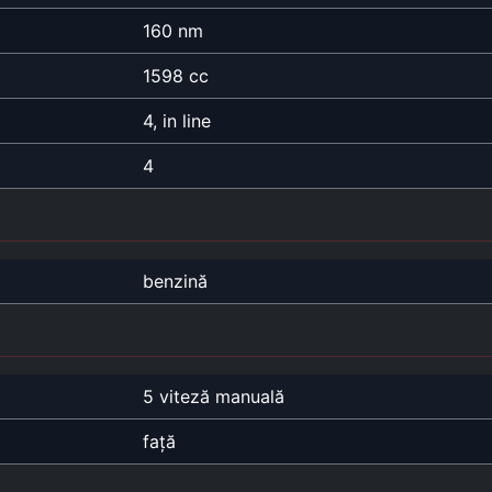
160 nm
1598 cc
4, in line
4
benzină
5 viteză manuală
față