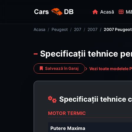
Acasă
Mă
Acasa
Peugeot
207
2007
2007 Peugeot 
Specificații tehnice p
Vezi toate modelele 
Salvează în Garaj
Specificații tehnice
MOTOR TERMIC
Putere Maxima