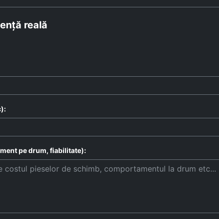
ență reală
):
ent pe drum, fiabilitate):