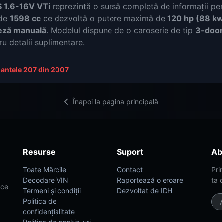
 1.6-16V VTi
reprezintă o sursă completă de informații pe
 de
1598 cc
ce dezvoltă o putere maximă de
120 hp (88 k
teză manuală
. Modelul dispune de o caroserie de tip
3-door
ru detalii suplimentare.
riantele 207 din 2007
Înapoi la pagina principală
Resurse
Suport
Ab
Toate Mărcile
Contact
Pri
Decodare VIN
Raportează o eroare
ta 
ice
Termeni și condiții
Dezvoltat de IDH
Politica de
confidențialitate
Politica de cookie-uri