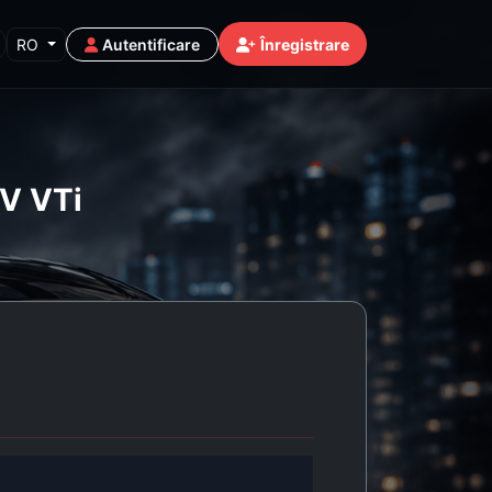
RO
Autentificare
Înregistrare
6V VTi