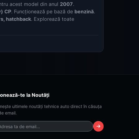
ntru acest model din anul
2007
.
w) CP
. Funcționează pe bază de
benzină
.
s, hatchback
. Explorează toate
onează-te la Noutăți
mește ultimele noutăți tehnice auto direct în căsuța
de email.