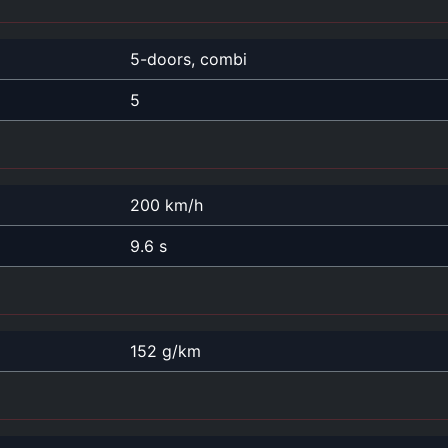
5-doors, combi
5
200 km/h
9.6 s
152 g/km