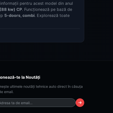
informații pentru acest model din anul
 (88 kw) CP
. Funcționează pe bază de
tip
5-doors, combi
. Explorează toate
onează-te la Noutăți
mește ultimele noutăți tehnice auto direct în căsuța
de email.