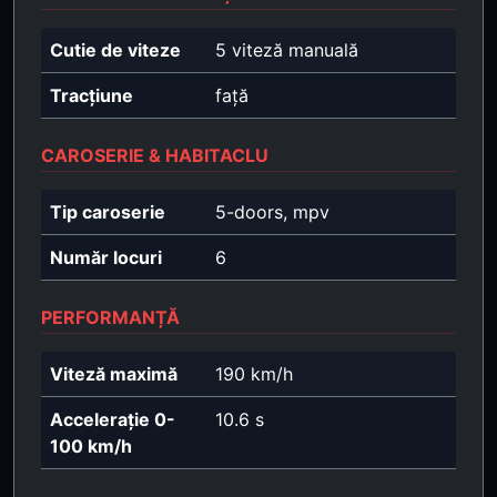
Cutie de viteze
5 viteză manuală
Tracțiune
față
CAROSERIE & HABITACLU
Tip caroserie
5-doors, mpv
Număr locuri
6
PERFORMANȚĂ
Viteză maximă
190 km/h
Accelerație 0-
10.6 s
100 km/h