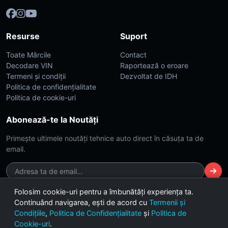
Resurse
Suport
Toate Mărcile
Contact
Decodare VIN
Raportează o eroare
Termeni și condiții
Dezvoltat de IDH
Politica de confidențialitate
Politica de cookie-uri
Abonează-te la Noutăți
Primește ultimele noutăți tehnice auto direct în căsuța ta de
email.
Folosim cookie-uri pentru a îmbunătăți experiența ta.
Continuând navigarea, ești de acord cu
Termenii și
© 2026 CarsDB. Toate drepturile rezervate. Made with ❤️ for car
Condițiile
,
Politica de Confidențialitate
și
Politica de
enthusiasts.
Cookie-uri
.